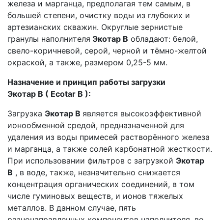
железа и марганца, предполагая тем самым, в
большей степени, очистку воды из глубоких и
артезианских скважин. Округлые зернистые
гранулы наполнителя
Экотар B
обладают: белой,
свело-коричневой, серой, черной и тёмно-желтой
окраской, а также, размером 0,25-5 мм.
Назначение и принцип работы загрузки
Экотар
B
(
Ecotar
B
):
Загрузка
Экотар
B
является высокоэффективной
ионообменной средой, предназначенной для
удаления из воды примесей растворённого железа
и марганца, а также солей карбонатной жесткости.
При использовании фильтров с загрузкой
Экотар
B
, в воде, также, незначительно снижается
концентрация органических соединений, в том
числе гуминовых веществ, и ионов тяжелых
металлов. В данном случае, пять
разнонаправленных компонентов наполнителя, во