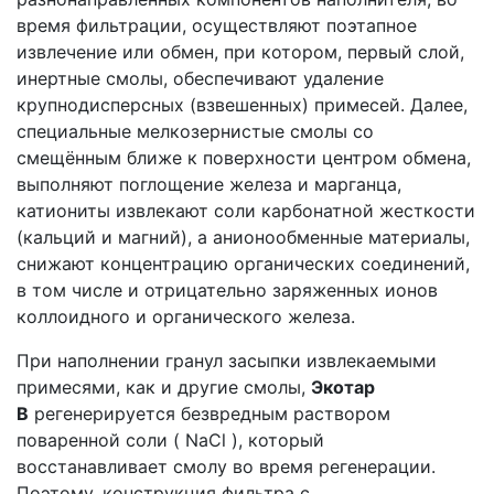
время фильтрации, осуществляют поэтапное
извлечение или обмен, при котором, первый слой,
инертные смолы, обеспечивают удаление
крупнодисперсных (взвешенных) примесей. Далее,
специальные мелкозернистые смолы со
смещённым ближе к поверхности центром обмена,
выполняют поглощение железа и марганца,
катиониты извлекают соли карбонатной жесткости
(кальций и магний), а анионообменные материалы,
снижают концентрацию органических соединений,
в том числе и отрицательно заряженных ионов
коллоидного и органического железа.
При наполнении гранул засыпки извлекаемыми
примесями, как и другие смолы,
Экотар
B
регенерируется безвредным раствором
поваренной соли ( NaCl ), который
восстанавливает смолу во время регенерации.
Поэтому, конструкция фильтра с