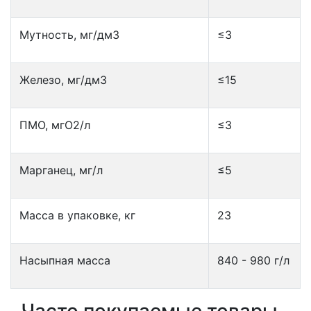
Мутность, мг/дм3
≤3
Железо, мг/дм3
≤15
ПМО, мгO2/л
≤3
Марганец, мг/л
≤5
Масса в упаковке, кг
23
Насыпная масса
840 - 980 г/л