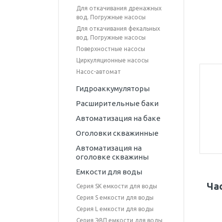
Для откачивания дренажных
Оборудование для очистки
вод. Погружные насосы
воды
Для откачивания фекальных
Трубы ПНД ПЭ
вод. Погружные насосы
Поверхностные насосы
Компрессионные фитинги
Циркуляционные насосы
Насос-автомат
Гидроаккумуляторы
Расширительные баки
Автоматизация на баке
Оголовки скважинные
Автоматизация на
оголовке скважины
Емкости для воды
Ча
Серия SK емкости для воды
Серия S емкости для воды
Серия L емкости для воды
Серия ЭВП емкости для воды