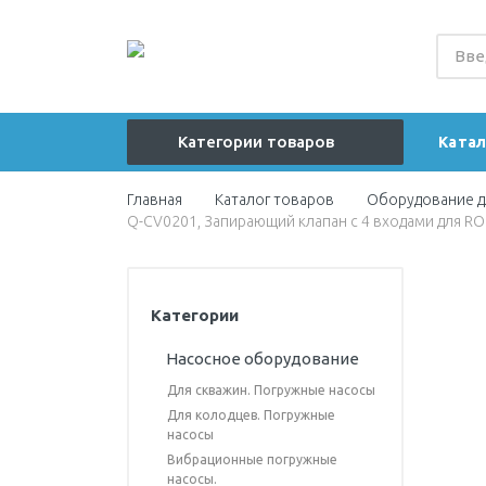
Категории товаров
Катал
Главная
Каталог товаров
Оборудование д
Насосное оборудование
Q-CV0201, Запирающий клапан с 4 входами для RO
Гидроаккумуляторы
Расширительные баки
Категории
Автоматизация на баке
Насосное оборудование
Оголовки скважинные
Для скважин. Погружные насосы
Автоматизация на оголовке
Для колодцев. Погружные
скважины
насосы
Вибрационные погружные
Емкости для воды
насосы.