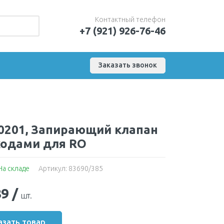
Контактный телефон
+7 (921) 926-76-46
Заказать звонок
0201, Запирающий клапан
входами для RO
На складе
Артикул: 83690/385
89
/
шт.
азать товар